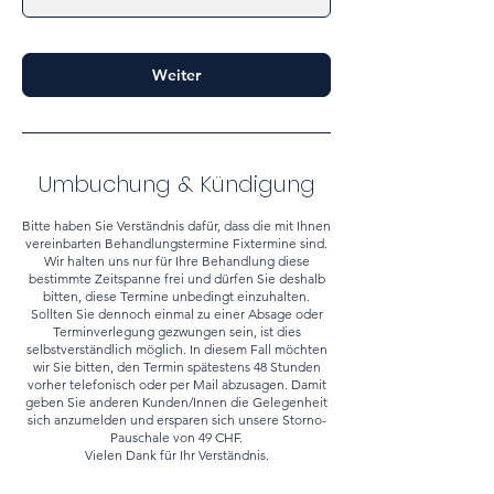
3
0
M
Weiter
i
n
.
Umbuchung & Kündigung
Bitte haben Sie Verständnis dafür, dass die mit Ihnen
vereinbarten Behandlungstermine Fixtermine sind.
Wir halten uns nur für Ihre Behandlung diese
bestimmte Zeitspanne frei und dürfen Sie deshalb
bitten, diese Termine unbedingt einzuhalten.
Sollten Sie dennoch einmal zu einer Absage oder
Terminverlegung gezwungen sein, ist dies
selbstverständlich möglich. In diesem Fall möchten
wir Sie bitten, den Termin spätestens 48 Stunden
vorher telefonisch oder per Mail abzusagen. Damit
geben Sie anderen Kunden/Innen die Gelegenheit
sich anzumelden und ersparen sich unsere Storno-
Pauschale von 49 CHF.
Vielen Dank für Ihr Verständnis.