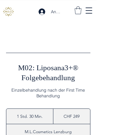
Anmelden
M02: Liposana3+®
Folgebehandlung
Einzelbehandlung nach der First Time
Behandlung
249
Schweizer
1 Std. 30 Min.
1
CHF 249
Franken
S
t
M.L.Cosmetics Lenzburg
d