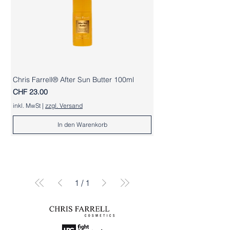
Chris Farrell® After Sun Butter 100ml
Preis
CHF 23.00
inkl. MwSt
|
zzgl. Versand
In den Warenkorb
1
/
1