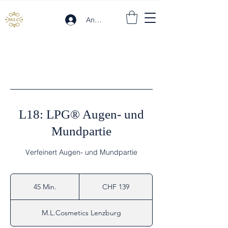
Anmelden
L18: LPG® Augen- und
Mundpartie
Verfeinert Augen- und Mundpartie
139
Schweizer
45 Min.
4
CHF 139
Franken
5
M
M.L.Cosmetics Lenzburg
i
n