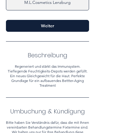
M.L.Cosmetics Lenzburg
d
.
Weiter
Beschreibung
Regeneriert und stärkt das Immunsystem.
Tieflegende Feuchtigkeits-Depots werden gefüllt.
Ein neues Gleichgewicht für die Haut. Perfekte
Grundlage für ein aufbauendes Bettter-Aging
Treatment
Umbuchung & Kündigung
Bitte haben Sie Verständnis dafür, dass die mit Ihnen
vereinbarten Behandlungstermine Fixtermine sind.
Wir halten uns nur für Ihre Behandlung diese