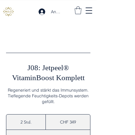
Anmelden
J08: Jetpeel®
VitaminBoost Komplett
Regeneriert und stärkt das Immunsystem.
Tieflegende Feuchtigkeits-Depots werden
gefüllt.
349
Schweizer
2 Std.
2
CHF 349
Franken
S
t