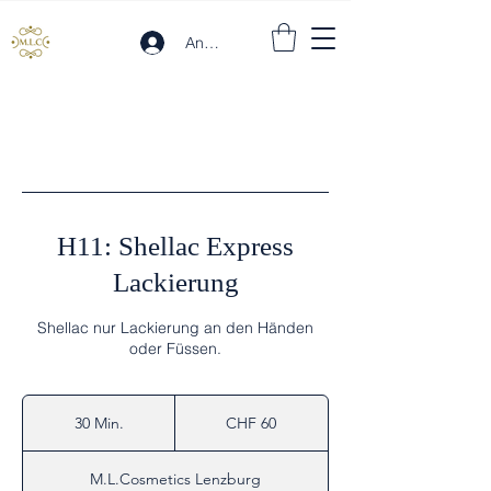
Anmelden
H11: Shellac Express
Lackierung
Shellac nur Lackierung an den Händen
oder Füssen.
60
Schweizer
30 Min.
3
CHF 60
Franken
0
M
M.L.Cosmetics Lenzburg
i