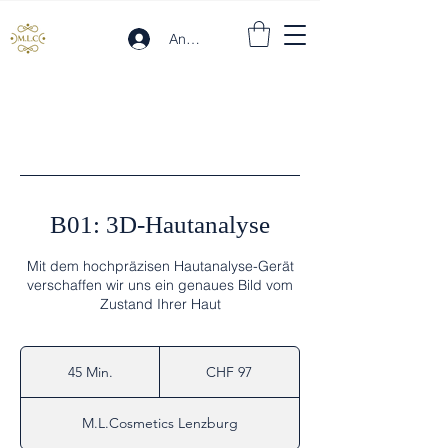
Anmelden
B01: 3D-Hautanalyse
Mit dem hochpräzisen Hautanalyse-Gerät
verschaffen wir uns ein genaues Bild vom
Zustand Ihrer Haut
97
Schweizer
45 Min.
4
CHF 97
Franken
5
M
M.L.Cosmetics Lenzburg
i