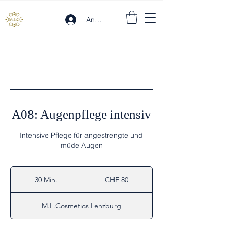
Anmelden
A08: Augenpflege intensiv
Intensive Pflege für angestrengte und
müde Augen
80
Schweizer
30 Min.
3
CHF 80
Franken
0
M
M.L.Cosmetics Lenzburg
i
n