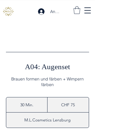
Anmelden
A04: Augenset
Brauen formen und färben + Wimpern
färben
75
Schweizer
30 Min.
3
CHF 75
Franken
0
M
M.L.Cosmetics Lenzburg
i
n