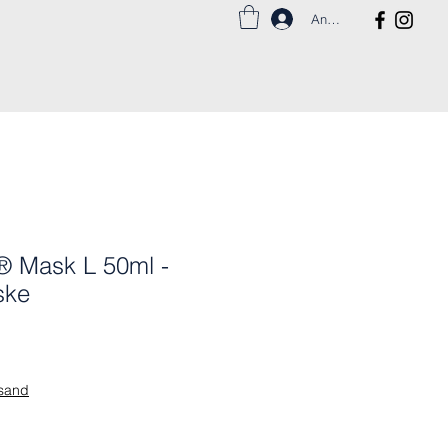
Anmelden
l® Mask L 50ml -
ske
rsand