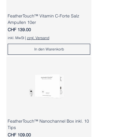
FeatherTouch™ Vitamin C-Forte Salz
Ampullen 10er
Preis
CHF 139.00
inkl. MwSt
|
zzgl. Versand
In den Warenkorb
FeatherTouch™ Nanochannel Box inkl. 10
Tips
Preis
CHF 109.00