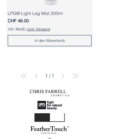
LPG® Light Leg Mist 200ml
Preis
CHF 46.00
inkl. MwSt
|
zzgl. Versand
In den Warenkorb
1
/
1