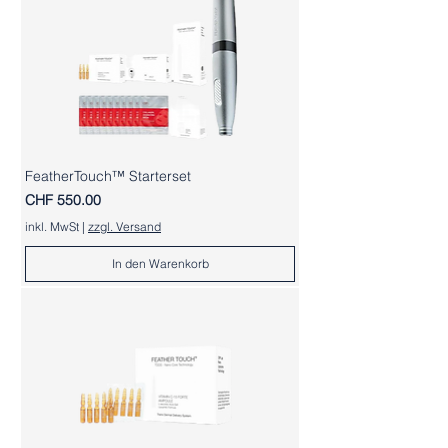
FeatherTouch™ Starterset
Preis
CHF 550.00
inkl. MwSt
|
zzgl. Versand
In den Warenkorb